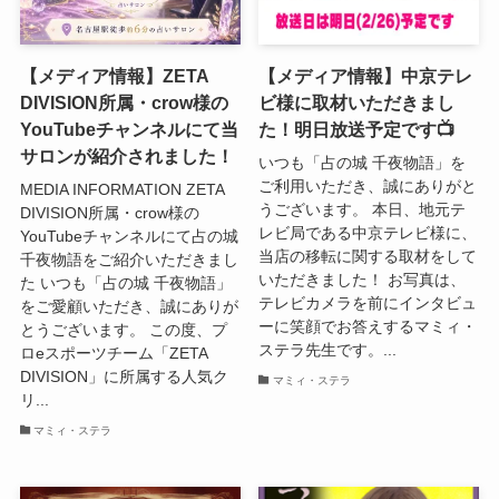
【メディア情報】ZETA
【メディア情報】中京テレ
DIVISION所属・crow様の
ビ様に取材いただきまし
YouTubeチャンネルにて当
た！明日放送予定です📺
サロンが紹介されました！
いつも「占の城 千夜物語」を
ご利用いただき、誠にありがと
MEDIA INFORMATION ZETA
うございます。 本日、地元テ
DIVISION所属・crow様の
レビ局である中京テレビ様に、
YouTubeチャンネルにて占の城
当店の移転に関する取材をして
千夜物語をご紹介いただきまし
いただきました！ お写真は、
た いつも「占の城 千夜物語」
テレビカメラを前にインタビュ
をご愛顧いただき、誠にありが
ーに笑顔でお答えするマミィ・
とうございます。 この度、プ
ステラ先生です。...
ロeスポーツチーム「ZETA
DIVISION」に所属する人気ク
マミィ・ステラ
リ...
マミィ・ステラ