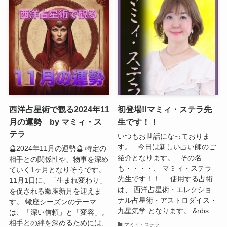
西洋占星術で観る2024年11
初登場!!マミィ・ステラ先
月の運勢 by マミィ・ス
生です！！
テラ
いつもお世話になっておりま
す。 今日は新しい占い師のご
🔮2024年11月の運勢🔮 特定の
紹介となります。 その名
相手との関係性や、物事を深め
も・・・・、 マミィ・ステラ
ていく1ヶ月となりそうです。
先生です！！ 使用する占術
11月1日に、「生まれ変わり」
は、 西洋占星術・エレクショ
を促される蠍座新月を迎えま
ナル占星術・アストロダイス・
す。 蠍座シーズンのテーマ
九星気学 となります。 &nbs...
は、「深い信頼」と「変容」。
相手との絆を深めるためには、
マミィ・ステラ