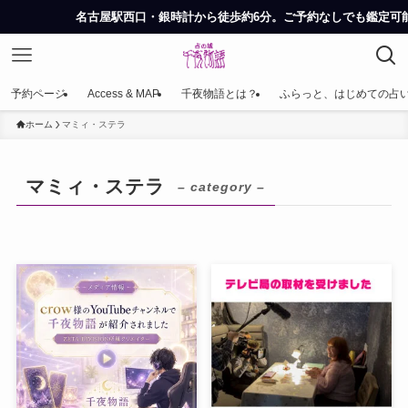
名古屋駅西口・銀時計から徒歩約6分。ご予約なしでも鑑定可能
予約ページ
Access & MAP
千夜物語とは？
ふらっと、はじめての占
ホーム
マミィ・ステラ
マミィ・ステラ
– category –