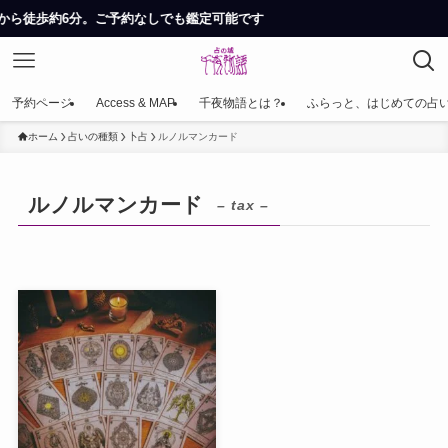
から徒歩約6分。ご予約なしでも鑑定可能です
予約ページ
Access & MAP
千夜物語とは？
ふらっと、はじめての占
ホーム
占いの種類
卜占
ルノルマンカード
ルノルマンカード
– tax –