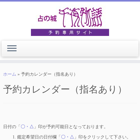
コ
ン
テ
ン
ツ
へ
ス
キ
ッ
プ
ホーム
»
予約カレンダー（指名あり）
予約カレンダー（指名あり）
日付の「
〇・△
」印が予約可能日となっております。
1. 鑑定希望日の日付欄「
〇・△
」印をクリックして下さい。