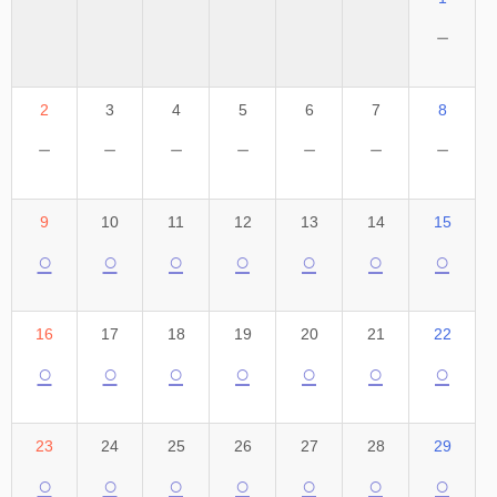
－
2
3
4
5
6
7
8
－
－
－
－
－
－
－
9
10
11
12
13
14
15
○
○
○
○
○
○
○
16
17
18
19
20
21
22
○
○
○
○
○
○
○
23
24
25
26
27
28
29
○
○
○
○
○
○
○