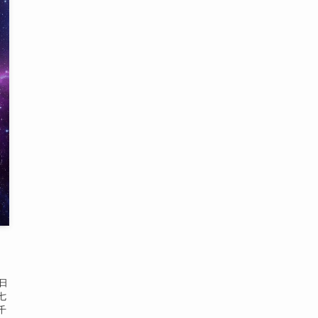
日
七
千