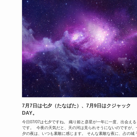
7月7日は七夕（たなばた）、7月9日はクジャック
DAY。
今日07/07は七夕ですね。 織り姫と彦星が一年に一度、出会える
です。 今夜の天気だと、天の河は見られそうにないのですが、
夕の夜は、いつも素敵に感じます。 そんな素敵な夜に、占の城 