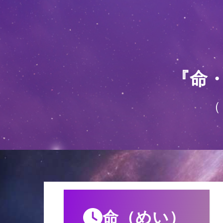
『命
（
命（めい）