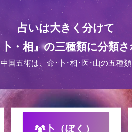
占いは大きく分けて
・卜・相』の三種類に分類さ
 中国五術は、命･卜･相･医･山の五種類
卜（ぼく）