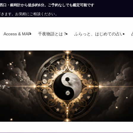
約なしでも鑑定可能です
解きます。お気軽にご相談ください。
Access & MAP
千夜物語とは？
ふらっと、はじめての占い
す –