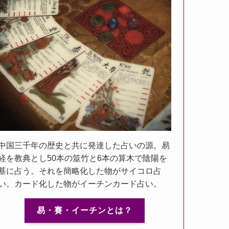
中国三千年の歴史と共に発達した占いの源。易
経を教典とし50本の筮竹と6本の算木で陰陽を
基に占う。それを簡略化した物がサイコロ占
い。カード化した物がイーチンカード占い。
易・賽・イーチンとは？