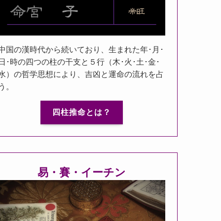
中国の漢時代から続いており、生まれた年･月･
日･時の四つの柱の干支と５行（木･火･土･金･
水）の哲学思想により、吉凶と運命の流れを占
う。
四柱推命とは？
易・賽・イーチン