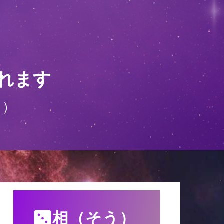
れます
 ）
相（そう）