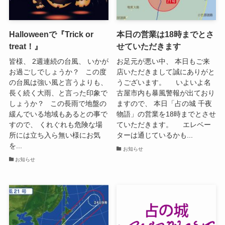
Halloweenで『Trick or
本日の営業は18時までとさ
treat！』
せていただきます
皆様、 2週連続の台風、 いかが
お足元が悪い中、 本日もご来
お過ごしでしょうか？ この度
店いただきまして誠にありがと
の台風は強い風と言うよりも、
うございます。 いよいよ名
長く続く大雨、と言った印象で
古屋市内も暴風警報が出ており
しょうか？ この長雨で地盤の
ますので、 本日「占の城 千夜
緩んでいる地域もあるとの事で
物語」の営業を18時までとさせ
すので、 くれぐれも危険な場
ていただきます。 エレベー
所には立ち入ら無い様にお気
ターは通じているかも...
を...
お知らせ
お知らせ