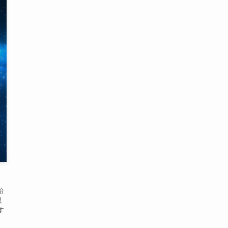
始
只
す