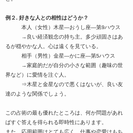
例２. 好きな人との相性はどうか？
本人（女性）木星―おうし座―第9ハウス
→良い経済観念の持ち主。多少頑固さはあ
るが穏やかな人。心は遠くを見ている。
相手（男性）金星―かに座―第5ハウス
→家庭的だが自分の小さな範囲（趣味の世
界など）に愛情を注ぐ人。
⇒木星と金星なので悪くはないが、良い友
達のような関係でしょう。
この占術の最も優れたところは、何か問題があれ
ばすぐ答えを得られる即時性にあります。
また、応用範囲はとても広く、仕事や恋愛はもち