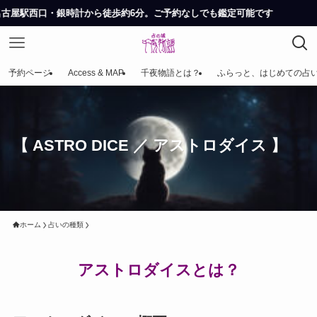
時計から徒歩約6分。ご予約なしでも鑑定可能です
予約ページ
Access & MAP
千夜物語とは？
ふらっと、はじめての占
【 ASTRO DICE ／ アストロダイス 】
ホーム
占いの種類
アストロダイスとは？