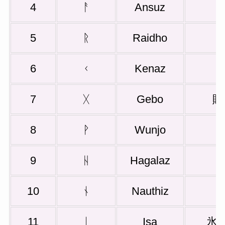
4
ᚨ
Ansuz
5
ᚱ
Raidho
6
ᚲ
Kenaz
7
ᚷ
Gebo
贈
8
ᚹ
Wunjo
9
ᚺ
Hagalaz
10
ᚾ
Nauthiz
11
ᛁ
Isa
氷