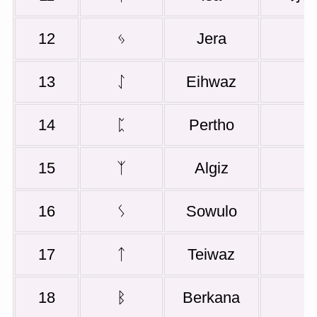
12
ᛃ
Jera
13
ᛇ
Eihwaz
14
ᛈ
Pertho
15
ᛉ
Algiz
16
ᛊ
Sowulo
17
ᛏ
Teiwaz
18
ᛒ
Berkana