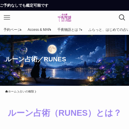
しでも鑑定可能です
予約ページ
Access & MAP
千夜物語とは？
ふらっと、はじめての占
ルーン占術／RUNES
ホーム
占いの種類
ルーン占術（RUNES）とは？