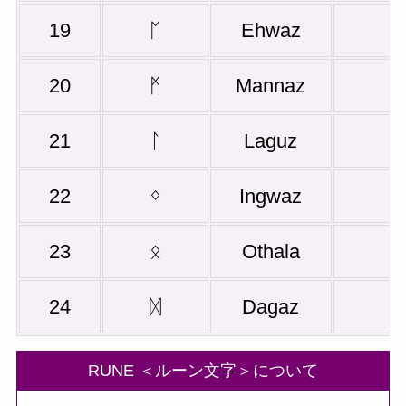
19
ᛖ
Ehwaz
20
ᛗ
Mannaz
21
ᛚ
Laguz
22
ᛜ
Ingwaz
23
ᛟ
Othala
24
ᛞ
Dagaz
RUNE ＜ルーン文字＞について