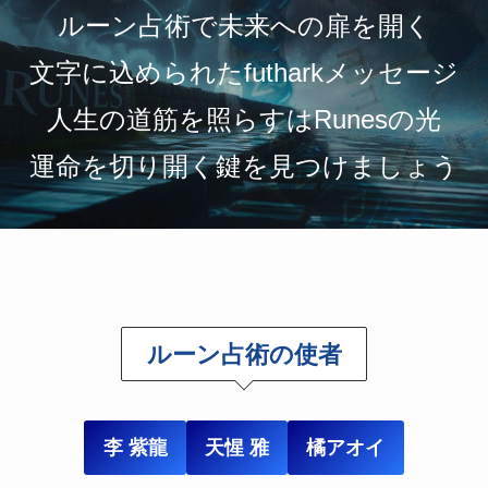
ルーン占術で未来への扉を開く
文字に込められたfutharkメッセージ
人生の道筋を照らすはRunesの光
運命を切り開く鍵を見つけましょう
ルーン占術の使者
李 紫龍
天惺 雅
橘アオイ