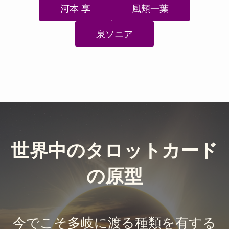
河本 享
風頬一葉
泉ソニア
世界中のタロットカード
の原型
今でこそ多岐に渡る種類を有する