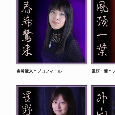
春希鷺来＊プロフィール
風頬一葉＊