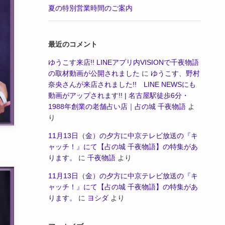
夏の特別営業時間のご案内
最近のコメント
ゆうこす来店!! LINEアプリ内VISIONで千夜物語
の取材動画が公開されました
に
ゆうこす、野村
奈央さんが来店されました!! LINE NEWSにも
動画がアップされます!! | 名古屋駅徒歩6分・
1988年創業の老舗占い店｜占の城 千夜物語
よ
り
11月13日（金）の夕方に中京テレビ放送の『キ
ャッチ！』にて【占の城 千夜物語】の特集があ
ります。
に
千夜物語
より
11月13日（金）の夕方に中京テレビ放送の『キ
ャッチ！』にて【占の城 千夜物語】の特集があ
ります。
に
ヨシダ
より