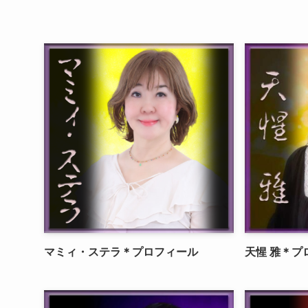
マミィ・ステラ＊プロフィール
天惺 雅＊プ