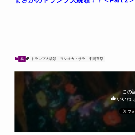
まさかのトランプ大統領！？＜Part 2＞
易
トランプ大統領
ヨシオカ・サラ
中間選挙
この
いいね 