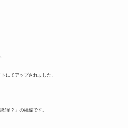
主、
イトにてアップされました。
統領!？」の続編です。