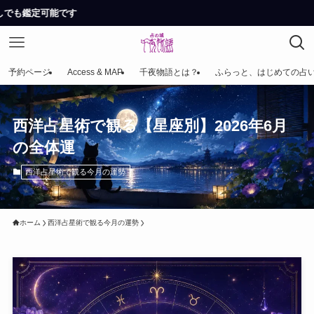
予約ページ
Access & MAP
千夜物語とは？
ふらっと、はじめての占
西洋占星術で観る【星座別】2026年6月
の全体運
西洋占星術で観る今月の運勢
ホーム
西洋占星術で観る今月の運勢