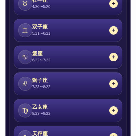
牡牛座
♉
4/20〜5/20
双子座
♊
5/21〜6/21
蟹座
♋
6/22〜7/22
獅子座
♌
7/23〜8/22
乙女座
♍
8/23〜9/22
天秤座