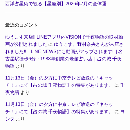
西洋占星術で観る【星座別】2026年7月の全体運
最近のコメント
ゆうこす来店!! LINEアプリ内VISIONで千夜物語の取材動
画が公開されました
に
ゆうこす、野村奈央さんが来店さ
れました!! LINE NEWSにも動画がアップされます!! | 名
古屋駅徒歩6分・1988年創業の老舗占い店｜占の城 千夜
物語
より
11月13日（金）の夕方に中京テレビ放送の『キャッ
チ！』にて【占の城 千夜物語】の特集があります。
に
千
夜物語
より
11月13日（金）の夕方に中京テレビ放送の『キャッ
チ！』にて【占の城 千夜物語】の特集があります。
に
ヨ
シダ
より