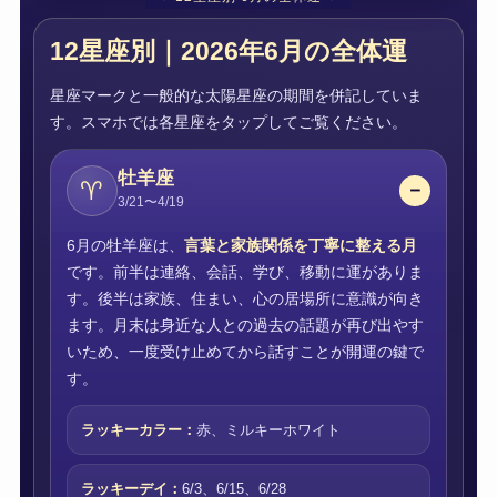
12星座別｜2026年6月の全体運
星座マークと一般的な太陽星座の期間を併記していま
す。スマホでは各星座をタップしてご覧ください。
牡羊座
♈
3/21〜4/19
6月の牡羊座は、
言葉と家族関係を丁寧に整える月
です。前半は連絡、会話、学び、移動に運がありま
す。後半は家族、住まい、心の居場所に意識が向き
ます。月末は身近な人との過去の話題が再び出やす
いため、一度受け止めてから話すことが開運の鍵で
す。
ラッキーカラー：
赤、ミルキーホワイト
ラッキーデイ：
6/3、6/15、6/28