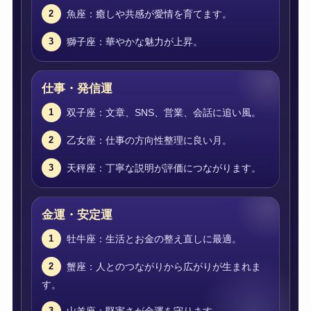
魚座：癒しや共感が愛情を育てます。
2
獅子座：華やかな魅力が上昇。
3
仕事・発信運
双子座：文章、SNS、営業、会話に追い風。
1
乙女座：仕事の方向性整理に良い月。
2
天秤座：丁寧な説明が評価につながります。
3
金運・安定運
牡牛座：生活とお金の整え直しに最適。
1
蟹座：人とのつながりから広がりが生まれま
2
す。
山羊座：堅実さが金運を守ります。
3