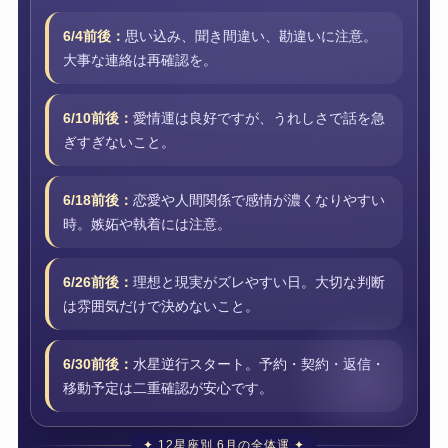
6/4前後：
思い込み、聞き間違い、勘違いに注意。
大事な連絡は再確認を。
6/10前後：
愛情運は良好ですが、うれしさで話を急
ぎすぎないこと。
6/18前後：
恋愛や人間関係で感情が濃くなりやすい
時。嫉妬や執着には注意。
6/26前後：
理想と現実がズレやすい日。大切な判断
は雰囲気だけで決めないこと。
6/30前後：
水星逆行スタート。予約・契約・返信・
移動予定は二重確認が安心です。