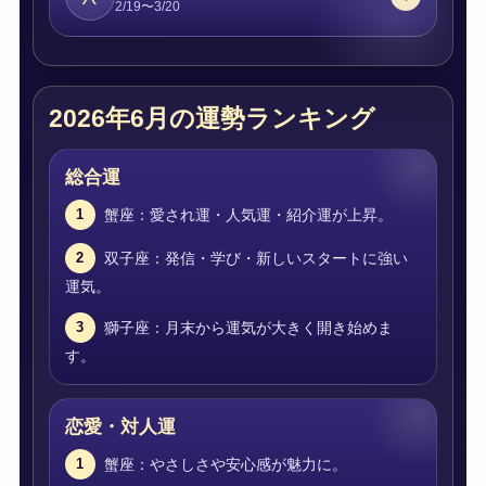
2/19〜3/20
2026年6月の運勢ランキング
総合運
蟹座：愛され運・人気運・紹介運が上昇。
1
双子座：発信・学び・新しいスタートに強い
2
運気。
獅子座：月末から運気が大きく開き始めま
3
す。
恋愛・対人運
蟹座：やさしさや安心感が魅力に。
1