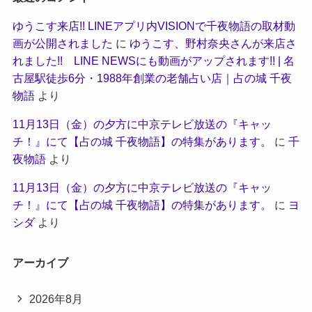
ゆうこす来店!! LINEアプリ内VISIONで千夜物語の取材動
画が公開されました
に
ゆうこす、野村奈央さんが来店さ
れました!! LINE NEWSにも動画がアップされます!! | 名
古屋駅徒歩6分・1988年創業の老舗占い店｜占の城 千夜
物語
より
11月13日（金）の夕方に中京テレビ放送の『キャッ
チ！』にて【占の城 千夜物語】の特集があります。
に
千
夜物語
より
11月13日（金）の夕方に中京テレビ放送の『キャッ
チ！』にて【占の城 千夜物語】の特集があります。
に
ヨ
シダ
より
アーカイブ
2026年8月