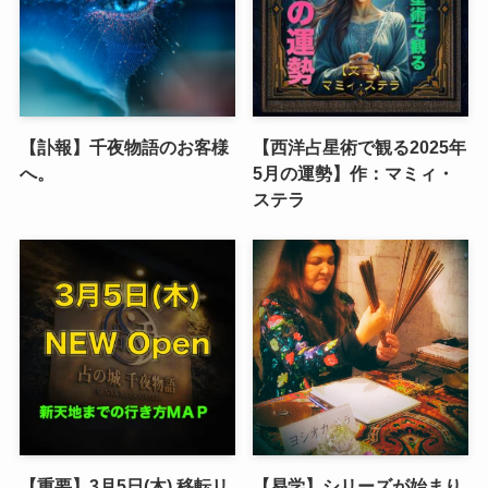
【訃報】千夜物語のお客様
【西洋占星術で観る2025年
へ。
5月の運勢】作：マミィ・
ステラ
【重要】3月5日(木) 移転リ
【易学】シリーズが始まり