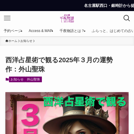
名古屋駅西口・銀時計から徒歩約6分。ご予
予約ページ
Access & MAP
千夜物語とは？
ふらっと、はじめての占
ホーム
お知らせ
西洋占星術で観る2025年３月の運勢
作：外山聖珠
お知らせ
外山聖珠