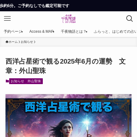
約なしでも鑑定可能です
予約ページ
Access & MAP
千夜物語とは？
ふらっと、はじめての占
ホーム
お知らせ
西洋占星術で観る2025年6月の運勢 文
章：外山聖珠
お知らせ
外山聖珠