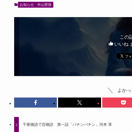
お知らせ
外山聖珠
この
いいね 
よかっ
千夜物語で百物語 第一話「パチンパチン」河本 享