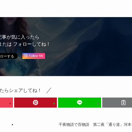
記事が気に入ったら
または フォローしてね！
Follow Me
たらシェアしてね！
千夜物語で百物語 第二夜「通り道」河本