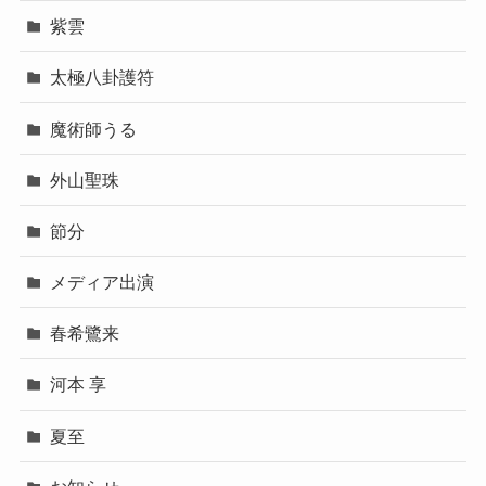
紫雲
太極八卦護符
魔術師うる
外山聖珠
節分
メディア出演
春希鷺来
河本 享
夏至